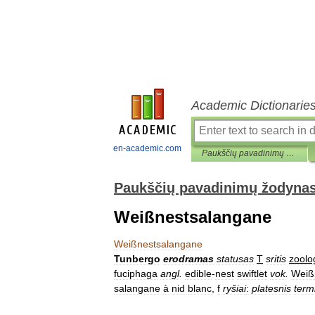
Academic Dictionarie
en-academic.com
Paukščių pavadinimų žodynas
Paukščių pavadinimų žodyna
Weißnestsalangane
Weißnestsalangane
Tunbergo
erodramas
statusas
T
sritis
zoolo
fuciphaga
angl
.
edible
-
nest
swiftlet
vok
.
Weiß
salangane
à
nid
blanc
,
f
ryšiai
:
platesnis
term