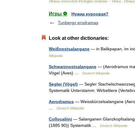
Vilniaus
universiteto
Ekologijos
institutas
. –
Vilnius
:
Vilniaus
Игры ⚽
Нужна курсовая?
Tunbergo erodramas
Look at other dictionaries:
Weißnestsalangane
— in Balikpapan, im in
Wikipedia
Schwarznestsalangane
— (Aerodramus maxi
Vögel (Aves) …
Deutsch Wikipedia
Segler (Vögel)
— Segler Stachelschwanzsegle
Systematik Unterstamm: Wirbeltiere (Verte
Aerodramus
— Weissbürzelsalangane (Aerod
…
Deutsch Wikipedia
Collocaliini
— Salanganen Glanzkopfsalangan
(1885 90)) Systematik …
Deutsch Wikipedia