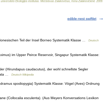
universiteto
Ekologijos
institutas
.
Mečislovas
Žalakevičius
,
Irena
Žalakevičienė
.
2009
.
edible-nest swiftlet
donesischen Teil der Insel Borneo Systematik Klasse …
Deutsch
mus) im Upper Peirce Reservoir, Singapur Systematik Klasse:
r (Hirundapus caudacutus), der wohl schnellste Segler
brata …
Deutsch Wikipedia
ramus spodiopygia) Systematik Klasse: Vögel (Aves) Ordnung
e (Collocalia esculenta). (Aus Meyers Konversations Lexikon