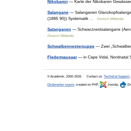
Nikobaren
— Karte der Nikobaren Gewässe
Salangane
— Salanganen Glanzkopfsalangane
(1885 90)) Systematik …
Deutsch Wikipedia
Salanganen
— Schwarznestsalangane (Aero
Deutsch Wikipedia
Schwalbennestersuppe
— Zwei „Schwalbe
Fledermausaar
— in Cape Vidal, Nordnatal
© Academic, 2000-2026
Contact us:
Technical Support
,
Dictionaries export
, created on PHP,
Joomla,
Dr