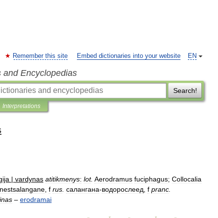
Remember this site
Embed dictionaries into your website
EN
s and Encyclopedias
Search!
Interpretations
s
gija
|
vardynas
atitikmenys
:
lot
.
Aerodramus
fuciphagus
;
Collocalia
nestsalangane
,
f
rus
.
салангана
-
водорослеед
,
f
pranc
.
inas
–
erodramai