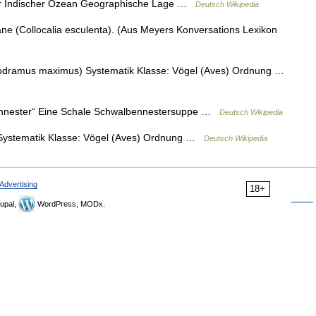
r Indischer Ozean Geographische Lage …
Deutsch Wikipedia
 (Collocalia esculenta). (Aus Meyers Konversations Lexikon
dramus maximus) Systematik Klasse: Vögel (Aves) Ordnung …
nnester“ Eine Schale Schwalbennestersuppe …
Deutsch Wikipedia
 Systematik Klasse: Vögel (Aves) Ordnung …
Deutsch Wikipedia
Advertising
18+
upal,
WordPress, MODx.